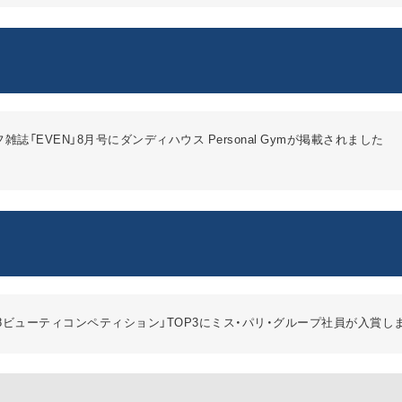
雑誌「EVEN」8月号にダンディハウス Personal Gymが掲載されました
018ビューティコンペティション」TOP3にミス・パリ・グループ社員が入賞し